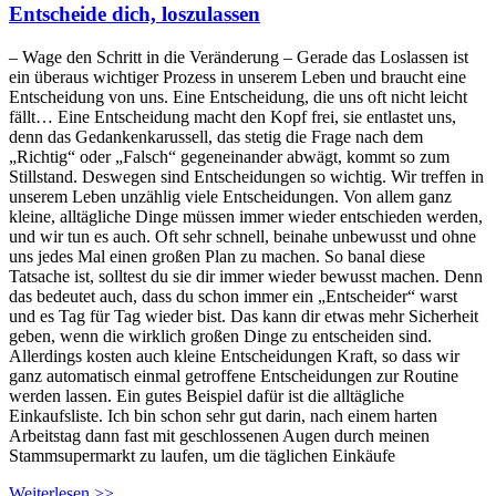
Entscheide dich, loszulassen
– Wage den Schritt in die Veränderung – Gerade das Loslassen ist
ein überaus wichtiger Prozess in unserem Leben und braucht eine
Entscheidung von uns. Eine Entscheidung, die uns oft nicht leicht
fällt… Eine Entscheidung macht den Kopf frei, sie entlastet uns,
denn das Gedankenkarussell, das stetig die Frage nach dem
„Richtig“ oder „Falsch“ gegeneinander abwägt, kommt so zum
Stillstand. Deswegen sind Entscheidungen so wichtig. Wir treffen in
unserem Leben unzählig viele Entscheidungen. Von allem ganz
kleine, alltägliche Dinge müssen immer wieder entschieden werden,
und wir tun es auch. Oft sehr schnell, beinahe unbewusst und ohne
uns jedes Mal einen großen Plan zu machen. So banal diese
Tatsache ist, solltest du sie dir immer wieder bewusst machen. Denn
das bedeutet auch, dass du schon immer ein „Entscheider“ warst
und es Tag für Tag wieder bist. Das kann dir etwas mehr Sicherheit
geben, wenn die wirklich großen Dinge zu entscheiden sind.
Allerdings kosten auch kleine Entscheidungen Kraft, so dass wir
ganz automatisch einmal getroffene Entscheidungen zur Routine
werden lassen. Ein gutes Beispiel dafür ist die alltägliche
Einkaufsliste. Ich bin schon sehr gut darin, nach einem harten
Arbeitstag dann fast mit geschlossenen Augen durch meinen
Stammsupermarkt zu laufen, um die täglichen Einkäufe
Weiterlesen >>