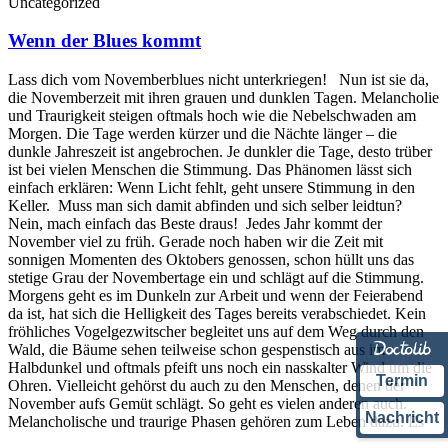
Uncategorized
Wenn der Blues kommt
Lass dich vom Novemberblues nicht unterkriegen! Nun ist sie da,
die Novemberzeit mit ihren grauen und dunklen Tagen. Melancholie
und Traurigkeit steigen oftmals hoch wie die Nebelschwaden am
Morgen. Die Tage werden kürzer und die Nächte länger – die
dunkle Jahreszeit ist angebrochen. Je dunkler die Tage, desto trüber
ist bei vielen Menschen die Stimmung. Das Phänomen lässt sich
einfach erklären: Wenn Licht fehlt, geht unsere Stimmung in den
Keller. Muss man sich damit abfinden und sich selber leidtun?
Nein, mach einfach das Beste draus! Jedes Jahr kommt der
November viel zu früh. Gerade noch haben wir die Zeit mit
sonnigen Momenten des Oktobers genossen, schon hüllt uns das
stetige Grau der Novembertage ein und schlägt auf die Stimmung.
Morgens geht es im Dunkeln zur Arbeit und wenn der Feierabend
da ist, hat sich die Helligkeit des Tages bereits verabschiedet. Kein
fröhliches Vogelgezwitscher begleitet uns auf dem Weg durch den
Wald, die Bäume sehen teilweise schon gespenstisch aus im
Halbdunkel und oftmals pfeift uns noch ein nasskalter Wind um die
Termin
Ohren. Vielleicht gehörst du auch zu den Menschen, denen der
November aufs Gemüt schlägt. So geht es vielen anderen auch.
Nachricht
Melancholische und traurige Phasen gehören zum Leben dazu. Es