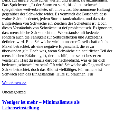
Blick auf unsere Schwächen werfen und lernen, sie anzunehmen.
Das Sprichwort: „Ist der Sturm zu stark, bist du zu schwach“
spiegelt eine weitverbreitete, oft unbewusst übernommene Haltung
gegenüber der Schwäche wider. Es vermittelt die Botschaft, dass
wahre Stärke bedeutet, jedem Sturm standzuhalten, und dass das
Eingestehen von Schwäche ein Zeichen des Scheiterns ist. Doch
dieses Verständnis von Schwäche ist tief problematisch. Es ignoriert,
dass menschliche Stärke nicht nur Widerstandskraft bedeutet,
sondern auch die Fähigkeit zur Selbstreflexion und Akzeptanz
definiert wird. Eine Schwäche wird in unserer Gesellschaft oft als
Makel betrachtet, als eine negative Eigenschaft, die es zu
überwinden gilt. Doch was, wenn Schwäche ein natürlicher Teil der
menschlichen Erfahrung ist, der uns hilft, uns selbst besser zu
verstehen? Hast du jemals darüber nachgedacht, was es für dich
bedeutet „schwach“ zu sein? Oft wird Schwäche als Gegenteil von
Stärke betrachtet, doch das Bild ist vielfältiger. Für manche ist
Schwach sein das Eingeständnis, Hilfe zu brauchen. Für
Weiterlesen >>
Uncategorized
Weniger ist mehr – Minimalismus als
Lebenseinstellung