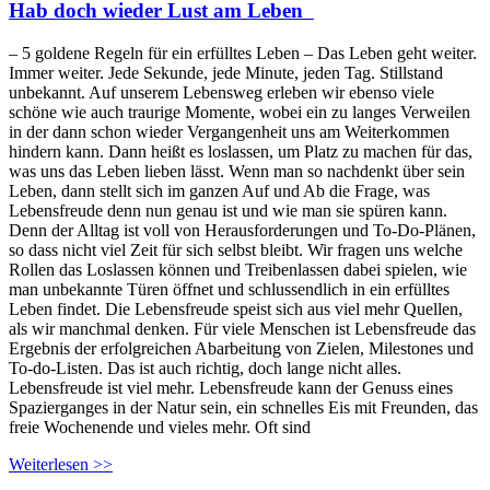
Hab doch wieder Lust am Leben
– 5 goldene Regeln für ein erfülltes Leben – Das Leben geht weiter.
Immer weiter. Jede Sekunde, jede Minute, jeden Tag. Stillstand
unbekannt. Auf unserem Lebensweg erleben wir ebenso viele
schöne wie auch traurige Momente, wobei ein zu langes Verweilen
in der dann schon wieder Vergangenheit uns am Weiterkommen
hindern kann. Dann heißt es loslassen, um Platz zu machen für das,
was uns das Leben lieben lässt. Wenn man so nachdenkt über sein
Leben, dann stellt sich im ganzen Auf und Ab die Frage, was
Lebensfreude denn nun genau ist und wie man sie spüren kann.
Denn der Alltag ist voll von Herausforderungen und To-Do-Plänen,
so dass nicht viel Zeit für sich selbst bleibt. Wir fragen uns welche
Rollen das Loslassen können und Treibenlassen dabei spielen, wie
man unbekannte Türen öffnet und schlussendlich in ein erfülltes
Leben findet. Die Lebensfreude speist sich aus viel mehr Quellen,
als wir manchmal denken. Für viele Menschen ist Lebensfreude das
Ergebnis der erfolgreichen Abarbeitung von Zielen, Milestones und
To-do-Listen. Das ist auch richtig, doch lange nicht alles.
Lebensfreude ist viel mehr. Lebensfreude kann der Genuss eines
Spazierganges in der Natur sein, ein schnelles Eis mit Freunden, das
freie Wochenende und vieles mehr. Oft sind
Weiterlesen >>