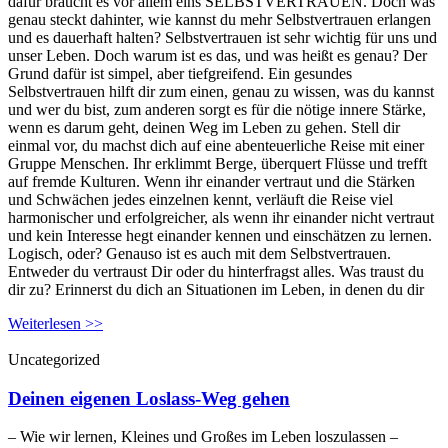
dafür braucht es vor allem eins SELBSTVERTRAUEN. Doch was
genau steckt dahinter, wie kannst du mehr Selbstvertrauen erlangen
und es dauerhaft halten? Selbstvertrauen ist sehr wichtig für uns und
unser Leben. Doch warum ist es das, und was heißt es genau? Der
Grund dafür ist simpel, aber tiefgreifend. Ein gesundes
Selbstvertrauen hilft dir zum einen, genau zu wissen, was du kannst
und wer du bist, zum anderen sorgt es für die nötige innere Stärke,
wenn es darum geht, deinen Weg im Leben zu gehen. Stell dir
einmal vor, du machst dich auf eine abenteuerliche Reise mit einer
Gruppe Menschen. Ihr erklimmt Berge, überquert Flüsse und trefft
auf fremde Kulturen. Wenn ihr einander vertraut und die Stärken
und Schwächen jedes einzelnen kennt, verläuft die Reise viel
harmonischer und erfolgreicher, als wenn ihr einander nicht vertraut
und kein Interesse hegt einander kennen und einschätzen zu lernen.
Logisch, oder? Genauso ist es auch mit dem Selbstvertrauen.
Entweder du vertraust Dir oder du hinterfragst alles. Was traust du
dir zu? Erinnerst du dich an Situationen im Leben, in denen du dir
Weiterlesen >>
Uncategorized
Deinen eigenen Loslass-Weg gehen
– Wie wir lernen, Kleines und Großes im Leben loszulassen –