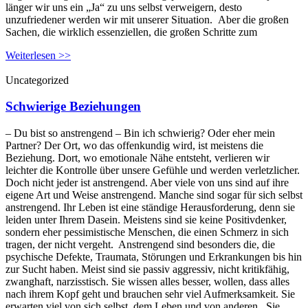
länger wir uns ein „Ja“ zu uns selbst verweigern, desto
unzufriedener werden wir mit unserer Situation. Aber die großen
Sachen, die wirklich essenziellen, die großen Schritte zum
Weiterlesen >>
Uncategorized
Schwierige Beziehungen
– Du bist so anstrengend – Bin ich schwierig? Oder eher mein
Partner? Der Ort, wo das offenkundig wird, ist meistens die
Beziehung. Dort, wo emotionale Nähe entsteht, verlieren wir
leichter die Kontrolle über unsere Gefühle und werden verletzlicher.
Doch nicht jeder ist anstrengend. Aber viele von uns sind auf ihre
eigene Art und Weise anstrengend. Manche sind sogar für sich selbst
anstrengend. Ihr Leben ist eine ständige Herausforderung, denn sie
leiden unter Ihrem Dasein. Meistens sind sie keine Positivdenker,
sondern eher pessimistische Menschen, die einen Schmerz in sich
tragen, der nicht vergeht. Anstrengend sind besonders die, die
psychische Defekte, Traumata, Störungen und Erkrankungen bis hin
zur Sucht haben. Meist sind sie passiv aggressiv, nicht kritikfähig,
zwanghaft, narzisstisch. Sie wissen alles besser, wollen, dass alles
nach ihrem Kopf geht und brauchen sehr viel Aufmerksamkeit. Sie
erwarten viel von sich selbst, dem Leben und von anderen. Sie