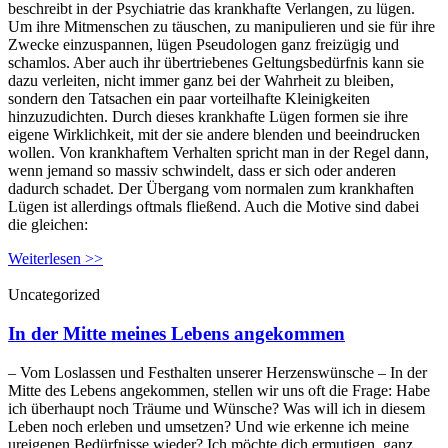
beschreibt in der Psychiatrie das krankhafte Verlangen, zu lügen.
Um ihre Mitmenschen zu täuschen, zu manipulieren und sie für ihre
Zwecke einzuspannen, lügen Pseudologen ganz freizügig und
schamlos. Aber auch ihr übertriebenes Geltungsbedürfnis kann sie
dazu verleiten, nicht immer ganz bei der Wahrheit zu bleiben,
sondern den Tatsachen ein paar vorteilhafte Kleinigkeiten
hinzuzudichten. Durch dieses krankhafte Lügen formen sie ihre
eigene Wirklichkeit, mit der sie andere blenden und beeindrucken
wollen. Von krankhaftem Verhalten spricht man in der Regel dann,
wenn jemand so massiv schwindelt, dass er sich oder anderen
dadurch schadet. Der Übergang vom normalen zum krankhaften
Lügen ist allerdings oftmals fließend. Auch die Motive sind dabei
die gleichen:
Weiterlesen >>
Uncategorized
In der Mitte meines Lebens angekommen
– Vom Loslassen und Festhalten unserer Herzenswünsche – In der
Mitte des Lebens angekommen, stellen wir uns oft die Frage: Habe
ich überhaupt noch Träume und Wünsche? Was will ich in diesem
Leben noch erleben und umsetzen? Und wie erkenne ich meine
ureigenen Bedürfnisse wieder? Ich möchte dich ermutigen, ganz