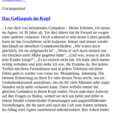
Uncategorized
Das Gefängnis im Kopf
– Löse dich von belastenden Gedanken – Meine Klientin, ich nenne
sie Agnes, ist 39 Jahre alt. Vor drei Jahren hat ihr Freund sie wegen
einer anderen verlassen. Doch während er sein neues Leben genießt,
kann sie das Geschehene nicht loslassen. Immer und immer wieder
durchläuft sie dieselben Gedankenschleifen: „Wir waren doch
glücklich, bis sie aufgetaucht ist“, „Wenn er sich doch einfach nur
ein bisschen mehr Mühe gegeben hätte“, „Und was, wenn er mit ihr
jetzt Kinder kriegt?“, „Es ist einfach nicht fair. Ich habe mich immer
richtig verhalten und jetzt stehe ich wie, die Dumme da. Bei jedem
Treffen mit ihren Freundinnen und in jedem Telefonat mit ihren
Eltern geht es wieder von vorne los. Monatelang. Jahrelang. Die
kleinste Erinnerung an ihren Ex oder dessen Neue reicht, um ein
Gedankenkarussell auszulösen, das sie für viele Minuten oder sogar
Stunden nicht mehr verlassen kann. Dann wirbeln immer die
gleichen Gedanken in ihrem Kopf umher. Doch statt einer Antwort
auf ihre Fragen zu finden, verliert sie sich nur tiefer und tiefer in
einem Strudel schmerzhafter Erinnerungen und angsteinflößender
Vorstellungen, die ihr nach und nach die Luft zum Atmen nehmen.
Im Alltag wird Agnes zunehmend unkonzentriert. Ihre Arbeit leidet,