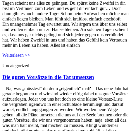
Tagen scheint uns alles zu gelingen. Du spürst keine Zweifel in dir,
bist im Vertrauen zum Leben und es geht dir einfach gut… Doch
dann gibt es auch andere Tage: Schon beim Aufwachen möchte man
einfach liegen bleiben. Man fühlt sich kraftlos, einfach erschöpft.
Ein unangenehmer Tag erwartet uns. Wir ärgern uns über uns selbst
und wollen einfach nur zu Hause bleiben. An solchen Tagen scheint
es, dass uns gar nichts gelingt und sich jeder gegen uns verbündet
hat. Wir haben Zweifel in uns und haben das Gefühl kein Vertrauen
mehr im Leben zu haben. Alles ist einfach
Weiterlesen >>
Uncategorized
Die guten Vorsätze in die Tat umsetzen
– Na, was „müsstest“ du denn „eigentlich“ mal? – Das neue Jahr hat
gerade begonnen und wir sind wieder eifrig dabei uns gute Vorsätze
aufzuerlegen. Jeder von uns hat doch so eine kleine Vorsatz-Liste
die vergraben irgendwo in einer Schublade herumliegt und darauf
wartet, endlich angegangen zu werden. Wir wollen neue Wege
gehen, all die Pläne umsetzen die uns auf der Seele brennen oder die
guten Vorsätze, die wir uns vorgenommen haben, naja, eben all das,
was man halt meint, mal machen zu müssen. Klingt wunderbar –
und doch gibt es etwas, das uns oftmals davon abhält, all diese