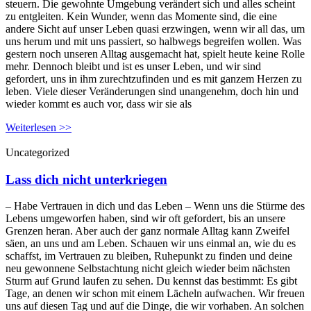
steuern. Die gewohnte Umgebung verändert sich und alles scheint
zu entgleiten. Kein Wunder, wenn das Momente sind, die eine
andere Sicht auf unser Leben quasi erzwingen, wenn wir all das, um
uns herum und mit uns passiert, so halbwegs begreifen wollen. Was
gestern noch unseren Alltag ausgemacht hat, spielt heute keine Rolle
mehr. Dennoch bleibt und ist es unser Leben, und wir sind
gefordert, uns in ihm zurechtzufinden und es mit ganzem Herzen zu
leben. Viele dieser Veränderungen sind unangenehm, doch hin und
wieder kommt es auch vor, dass wir sie als
Weiterlesen >>
Uncategorized
Lass dich nicht unterkriegen
– Habe Vertrauen in dich und das Leben – Wenn uns die Stürme des
Lebens umgeworfen haben, sind wir oft gefordert, bis an unsere
Grenzen heran. Aber auch der ganz normale Alltag kann Zweifel
säen, an uns und am Leben. Schauen wir uns einmal an, wie du es
schaffst, im Vertrauen zu bleiben, Ruhepunkt zu finden und deine
neu gewonnene Selbstachtung nicht gleich wieder beim nächsten
Sturm auf Grund laufen zu sehen. Du kennst das bestimmt: Es gibt
Tage, an denen wir schon mit einem Lächeln aufwachen. Wir freuen
uns auf diesen Tag und auf die Dinge, die wir vorhaben. An solchen