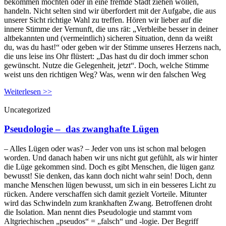
bekommen möchten oder in eine fremde Stadt ziehen wollen,
handeln. Nicht selten sind wir überfordert mit der Aufgabe, die aus
unserer Sicht richtige Wahl zu treffen. Hören wir lieber auf die
innere Stimme der Vernunft, die uns rät: „Verbleibe besser in deiner
altbekannten und (vermeintlich) sicheren Situation, denn da weißt
du, was du hast!“ oder geben wir der Stimme unseres Herzens nach,
die uns leise ins Ohr flüstert: „Das hast du dir doch immer schon
gewünscht. Nutze die Gelegenheit, jetzt“. Doch, welche Stimme
weist uns den richtigen Weg? Was, wenn wir den falschen Weg
Weiterlesen >>
Uncategorized
Pseudologie – das zwanghafte Lügen
– Alles Lügen oder was? – Jeder von uns ist schon mal belogen
worden. Und danach haben wir uns nicht gut gefühlt, als wir hinter
die Lüge gekommen sind. Doch es gibt Menschen, die lügen ganz
bewusst! Sie denken, das kann doch nicht wahr sein! Doch, denn
manche Menschen lügen bewusst, um sich in ein besseres Licht zu
rücken. Andere verschaffen sich damit gezielt Vorteile. Mitunter
wird das Schwindeln zum krankhaften Zwang. Betroffenen droht
die Isolation. Man nennt dies Pseudologie und stammt vom
Altgriechischen „pseudos“ = „falsch“ und -logie. Der Begriff