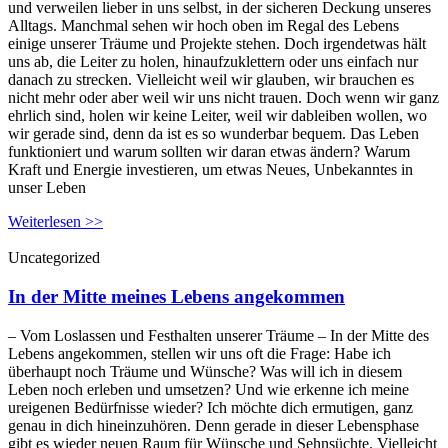
und verweilen lieber in uns selbst, in der sicheren Deckung unseres
Alltags. Manchmal sehen wir hoch oben im Regal des Lebens
einige unserer Träume und Projekte stehen. Doch irgendetwas hält
uns ab, die Leiter zu holen, hinaufzuklettern oder uns einfach nur
danach zu strecken. Vielleicht weil wir glauben, wir brauchen es
nicht mehr oder aber weil wir uns nicht trauen. Doch wenn wir ganz
ehrlich sind, holen wir keine Leiter, weil wir dableiben wollen, wo
wir gerade sind, denn da ist es so wunderbar bequem. Das Leben
funktioniert und warum sollten wir daran etwas ändern? Warum
Kraft und Energie investieren, um etwas Neues, Unbekanntes in
unser Leben
Weiterlesen >>
Uncategorized
In der Mitte meines Lebens angekommen
– Vom Loslassen und Festhalten unserer Träume – In der Mitte des
Lebens angekommen, stellen wir uns oft die Frage: Habe ich
überhaupt noch Träume und Wünsche? Was will ich in diesem
Leben noch erleben und umsetzen? Und wie erkenne ich meine
ureigenen Bedürfnisse wieder? Ich möchte dich ermutigen, ganz
genau in dich hineinzuhören. Denn gerade in dieser Lebensphase
gibt es wieder neuen Raum für Wünsche und Sehnsüchte. Vielleicht