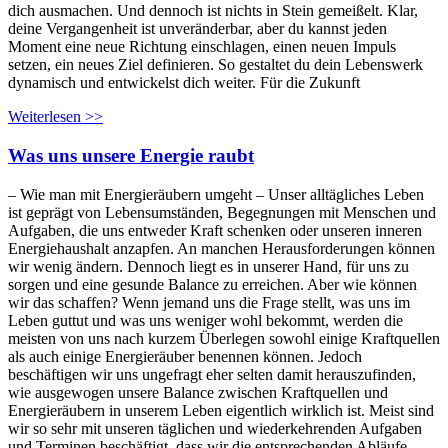
dich ausmachen. Und dennoch ist nichts in Stein gemeißelt. Klar,
deine Vergangenheit ist unveränderbar, aber du kannst jeden
Moment eine neue Richtung einschlagen, einen neuen Impuls
setzen, ein neues Ziel definieren. So gestaltet du dein Lebenswerk
dynamisch und entwickelst dich weiter. Für die Zukunft
Weiterlesen >>
Was uns unsere Energie raubt
– Wie man mit Energieräubern umgeht – Unser alltägliches Leben
ist geprägt von Lebensumständen, Begegnungen mit Menschen und
Aufgaben, die uns entweder Kraft schenken oder unseren inneren
Energiehaushalt anzapfen. An manchen Herausforderungen können
wir wenig ändern. Dennoch liegt es in unserer Hand, für uns zu
sorgen und eine gesunde Balance zu erreichen. Aber wie können
wir das schaffen? Wenn jemand uns die Frage stellt, was uns im
Leben guttut und was uns weniger wohl bekommt, werden die
meisten von uns nach kurzem Überlegen sowohl einige Kraftquellen
als auch einige Energieräuber benennen können. Jedoch
beschäftigen wir uns ungefragt eher selten damit herauszufinden,
wie ausgewogen unsere Balance zwischen Kraftquellen und
Energieräubern in unserem Leben eigentlich wirklich ist. Meist sind
wir so sehr mit unseren täglichen und wiederkehrenden Aufgaben
und Terminen beschäftigt, dass wir die entsprechenden Abläufe