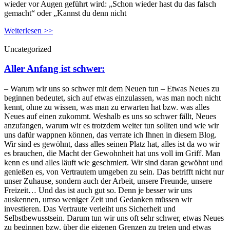
wieder vor Augen geführt wird: „Schon wieder hast du das falsch
gemacht“ oder „Kannst du denn nicht
Weiterlesen >>
Uncategorized
Aller Anfang ist schwer:
– Warum wir uns so schwer mit dem Neuen tun – Etwas Neues zu
beginnen bedeutet, sich auf etwas einzulassen, was man noch nicht
kennt, ohne zu wissen, was man zu erwarten hat bzw. was alles
Neues auf einen zukommt. Weshalb es uns so schwer fällt, Neues
anzufangen, warum wir es trotzdem weiter tun sollten und wie wir
uns dafür wappnen können, das verrate ich Ihnen in diesem Blog.
Wir sind es gewöhnt, dass alles seinen Platz hat, alles ist da wo wir
es brauchen, die Macht der Gewohnheit hat uns voll im Griff. Man
kenn es und alles läuft wie geschmiert. Wir sind daran gewöhnt und
genießen es, von Vertrautem umgeben zu sein. Das betrifft nicht nur
unser Zuhause, sondern auch der Arbeit, unsere Freunde, unsere
Freizeit… Und das ist auch gut so. Denn je besser wir uns
auskennen, umso weniger Zeit und Gedanken müssen wir
investieren. Das Vertraute verleiht uns Sicherheit und
Selbstbewusstsein. Darum tun wir uns oft sehr schwer, etwas Neues
zu beginnen bzw. über die eigenen Grenzen zu treten und etwas