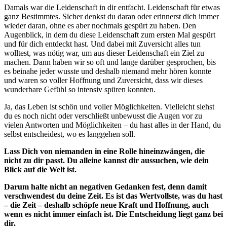
Damals war die Leidenschaft in dir entfacht. Leidenschaft für etwas
ganz Bestimmtes. Sicher denkst du daran oder erinnerst dich immer
wieder daran, ohne es aber nochmals gespürt zu haben. Den
Augenblick, in dem du diese Leidenschaft zum ersten Mal gespürt
und für dich entdeckt hast. Und dabei mit Zuversicht alles tun
wolltest, was nötig war, um aus dieser Leidenschaft ein Ziel zu
machen. Dann haben wir so oft und lange darüber gesprochen, bis
es beinahe jeder wusste und deshalb niemand mehr hören konnte
und waren so voller Hoffnung und Zuversicht, dass wir dieses
wunderbare Gefühl so intensiv spüren konnten.
Ja, das Leben ist schön und voller Möglichkeiten. Vielleicht siehst
du es noch nicht oder verschließt unbewusst die Augen vor zu
vielen Antworten und Möglichkeiten – du hast alles in der Hand, du
selbst entscheidest, wo es langgehen soll.
Lass Dich von niemanden in eine Rolle hineinzwängen, die
nicht zu dir passt. Du alleine kannst dir aussuchen, wie dein
Blick auf die Welt ist.
Darum halte nicht an negativen Gedanken fest, denn damit
verschwendest du deine Zeit. Es ist das Wertvollste, was du hast
– die Zeit – deshalb schöpfe neue Kraft und Hoffnung, auch
wenn es nicht immer einfach ist. Die Entscheidung liegt ganz bei
dir.