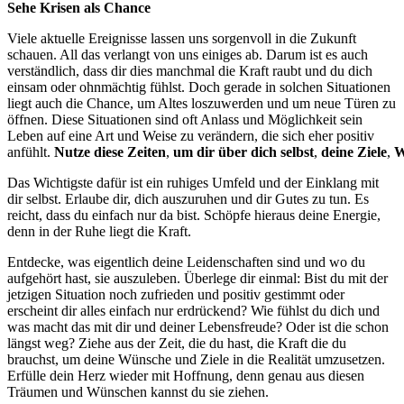
Sehe Krisen als Chance
Viele aktuelle Ereignisse lassen uns sorgenvoll in die Zukunft
schauen. All das verlangt von uns einiges ab. Darum ist es auch
verständlich, dass dir dies manchmal die Kraft raubt und du dich
einsam oder ohnmächtig fühlst. Doch gerade in solchen Situationen
liegt auch die Chance, um Altes loszuwerden und um neue Türen zu
öffnen. Diese Situationen sind oft Anlass und Möglichkeit sein
Leben auf eine Art und Weise zu verändern, die sich eher positiv
anfühlt.
Nutze
diese
Zeiten
,
um
dir
über
dich
selbst
,
deine
Ziele
,
W
Das Wichtigste dafür ist ein ruhiges Umfeld und der Einklang mit
dir selbst. Erlaube dir, dich auszuruhen und dir Gutes zu tun. Es
reicht, dass du einfach nur da bist. Schöpfe hieraus deine Energie,
denn in der Ruhe liegt die Kraft.
Entdecke, was eigentlich deine Leidenschaften sind und wo du
aufgehört hast, sie auszuleben. Überlege dir einmal: Bist du mit der
jetzigen Situation noch zufrieden und positiv gestimmt oder
erscheint dir alles einfach nur erdrückend? Wie fühlst du dich und
was macht das mit dir und deiner Lebensfreude? Oder ist die schon
längst weg? Ziehe aus der Zeit, die du hast, die Kraft die du
brauchst, um deine Wünsche und Ziele in die Realität umzusetzen.
Erfülle dein Herz wieder mit Hoffnung, denn genau aus diesen
Träumen und Wünschen kannst du sie ziehen.