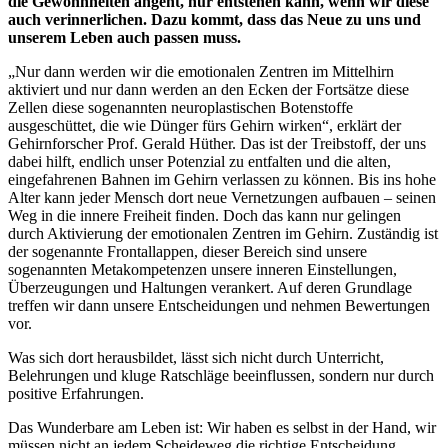
die Gewohnheiten angeht, nur entstehen kann, wenn wir diese
auch verinnerlichen. Dazu kommt, dass das Neue zu uns und
unserem Leben auch passen muss.
„Nur dann werden wir die emotionalen Zentren im Mittelhirn
aktiviert und nur dann werden an den Ecken der Fortsätze diese
Zellen diese sogenannten neuroplastischen Botenstoffe
ausgeschüttet, die wie Dünger fürs Gehirn wirken“, erklärt der
Gehirnforscher Prof. Gerald Hüther. Das ist der Treibstoff, der uns
dabei hilft, endlich unser Potenzial zu entfalten und die alten,
eingefahrenen Bahnen im Gehirn verlassen zu können. Bis ins hohe
Alter kann jeder Mensch dort neue Vernetzungen aufbauen – seinen
Weg in die innere Freiheit finden. Doch das kann nur gelingen
durch Aktivierung der emotionalen Zentren im Gehirn. Zuständig ist
der sogenannte Frontallappen, dieser Bereich sind unsere
sogenannten Metakompetenzen unsere inneren Einstellungen,
Überzeugungen und Haltungen verankert. Auf deren Grundlage
treffen wir dann unsere Entscheidungen und nehmen Bewertungen
vor.
Was sich dort herausbildet, lässt sich nicht durch Unterricht,
Belehrungen und kluge Ratschläge beeinflussen, sondern nur durch
positive Erfahrungen.
Das Wunderbare am Leben ist: Wir haben es selbst in der Hand, wir
müssen nicht an jedem Scheideweg die richtige Entscheidung