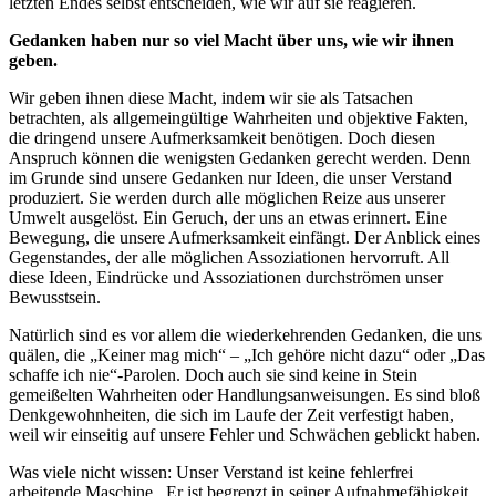
letzten Endes selbst entscheiden, wie wir auf sie reagieren.
Gedanken haben nur so viel Macht über uns, wie wir ihnen
geben.
Wir geben ihnen diese Macht, indem wir sie als Tatsachen
betrachten, als allgemeingültige Wahrheiten und objektive Fakten,
die dringend unsere Aufmerksamkeit benötigen. Doch diesen
Anspruch können die wenigsten Gedanken gerecht werden. Denn
im Grunde sind unsere Gedanken nur Ideen, die unser Verstand
produziert. Sie werden durch alle möglichen Reize aus unserer
Umwelt ausgelöst. Ein Geruch, der uns an etwas erinnert. Eine
Bewegung, die unsere Aufmerksamkeit einfängt. Der Anblick eines
Gegenstandes, der alle möglichen Assoziationen hervorruft. All
diese Ideen, Eindrücke und Assoziationen durchströmen unser
Bewusstsein.
Natürlich sind es vor allem die wiederkehrenden Gedanken, die uns
quälen, die „Keiner mag mich“ – „Ich gehöre nicht dazu“ oder „Das
schaffe ich nie“-Parolen. Doch auch sie sind keine in Stein
gemeißelten Wahrheiten oder Handlungsanweisungen. Es sind bloß
Denkgewohnheiten, die sich im Laufe der Zeit verfestigt haben,
weil wir einseitig auf unsere Fehler und Schwächen geblickt haben.
Was viele nicht wissen: Unser Verstand ist keine fehlerfrei
arbeitende Maschine. Er ist begrenzt in seiner Aufnahmefähigkeit,