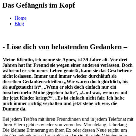
Das Gefängnis im Kopf
Home
Blog
- Löse dich von belastenden Gedanken –
Meine Klientin, ich nenne sie Agnes, ist 39 Jahre alt. Vor drei
Jahren hat ihr Freund sie wegen einer anderen verlassen. Doch
während er sein neues Leben genießt, kann sie das Geschehene
nicht loslassen. Immer und immer wieder durchläuft sie
dieselben Gedankenschleifen: „Wir waren doch glücklich, bis
sie aufgetaucht ist“, „Wenn er sich doch einfach nur ein
bisschen mehr Mühe gegeben hätte“, „Und was, wenn er mit
ihr jetzt Kinder kriegt?“, „Es ist einfach nicht fair. Ich habe
mich immer richtig verhalten und jetzt stehe ich wie, die
Dumme da.
Bei jedem Treffen mit ihren Freundinnen und in jedem Telefonat mit
ihren Eltern geht es wieder von vorne los. Monatelang. Jahrelang.
Die kleinste Erinnerung an ihren Ex oder dessen Neue reicht, um
ein Gedankenkarussell auszulösen, das sie für viele Minuten oder