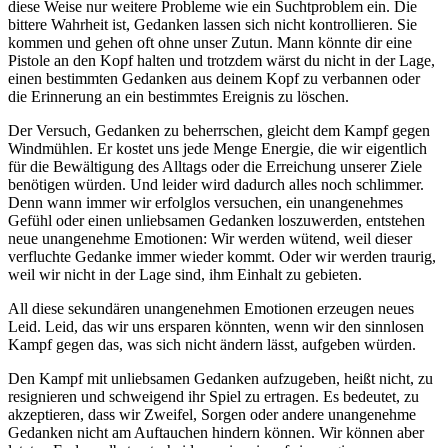
diese Weise nur weitere Probleme wie ein Suchtproblem ein. Die
bittere Wahrheit ist, Gedanken lassen sich nicht kontrollieren. Sie
kommen und gehen oft ohne unser Zutun. Mann könnte dir eine
Pistole an den Kopf halten und trotzdem wärst du nicht in der Lage,
einen bestimmten Gedanken aus deinem Kopf zu verbannen oder
die Erinnerung an ein bestimmtes Ereignis zu löschen.
Der Versuch, Gedanken zu beherrschen, gleicht dem Kampf gegen
Windmühlen. Er kostet uns jede Menge Energie, die wir eigentlich
für die Bewältigung des Alltags oder die Erreichung unserer Ziele
benötigen würden. Und leider wird dadurch alles noch schlimmer.
Denn wann immer wir erfolglos versuchen, ein unangenehmes
Gefühl oder einen unliebsamen Gedanken loszuwerden, entstehen
neue unangenehme Emotionen: Wir werden wütend, weil dieser
verfluchte Gedanke immer wieder kommt. Oder wir werden traurig,
weil wir nicht in der Lage sind, ihm Einhalt zu gebieten.
All diese sekundären unangenehmen Emotionen erzeugen neues
Leid. Leid, das wir uns ersparen könnten, wenn wir den sinnlosen
Kampf gegen das, was sich nicht ändern lässt, aufgeben würden.
Den Kampf mit unliebsamen Gedanken aufzugeben, heißt nicht, zu
resignieren und schweigend ihr Spiel zu ertragen. Es bedeutet, zu
akzeptieren, dass wir Zweifel, Sorgen oder andere unangenehme
Gedanken nicht am Auftauchen hindern können. Wir können aber