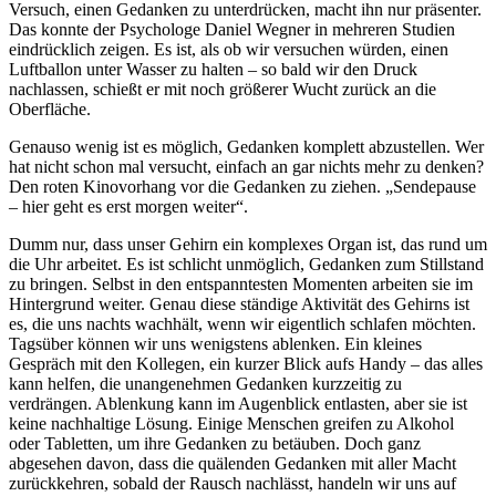
Versuch, einen Gedanken zu unterdrücken, macht ihn nur präsenter.
Das konnte der Psychologe Daniel Wegner in mehreren Studien
eindrücklich zeigen. Es ist, als ob wir versuchen würden, einen
Luftballon unter Wasser zu halten – so bald wir den Druck
nachlassen, schießt er mit noch größerer Wucht zurück an die
Oberfläche.
Genauso wenig ist es möglich, Gedanken komplett abzustellen. Wer
hat nicht schon mal versucht, einfach an gar nichts mehr zu denken?
Den roten Kinovorhang vor die Gedanken zu ziehen. „Sendepause
– hier geht es erst morgen weiter“.
Dumm nur, dass unser Gehirn ein komplexes Organ ist, das rund um
die Uhr arbeitet. Es ist schlicht unmöglich, Gedanken zum Stillstand
zu bringen. Selbst in den entspanntesten Momenten arbeiten sie im
Hintergrund weiter. Genau diese ständige Aktivität des Gehirns ist
es, die uns nachts wachhält, wenn wir eigentlich schlafen möchten.
Tagsüber können wir uns wenigstens ablenken. Ein kleines
Gespräch mit den Kollegen, ein kurzer Blick aufs Handy – das alles
kann helfen, die unangenehmen Gedanken kurzzeitig zu
verdrängen. Ablenkung kann im Augenblick entlasten, aber sie ist
keine nachhaltige Lösung. Einige Menschen greifen zu Alkohol
oder Tabletten, um ihre Gedanken zu betäuben. Doch ganz
abgesehen davon, dass die quälenden Gedanken mit aller Macht
zurückkehren, sobald der Rausch nachlässt, handeln wir uns auf