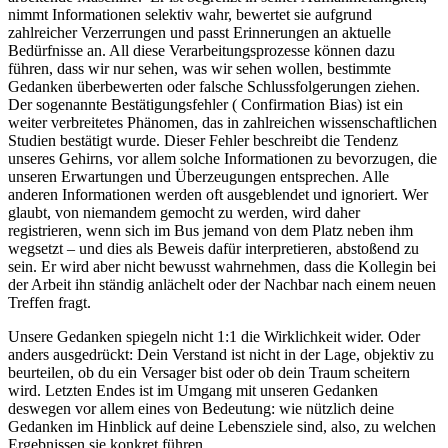
nimmt Informationen selektiv wahr, bewertet sie aufgrund
zahlreicher Verzerrungen und passt Erinnerungen an aktuelle
Bedürfnisse an. All diese Verarbeitungsprozesse können dazu
führen, dass wir nur sehen, was wir sehen wollen, bestimmte
Gedanken überbewerten oder falsche Schlussfolgerungen ziehen.
Der sogenannte Bestätigungsfehler ( Confirmation Bias) ist ein
weiter verbreitetes Phänomen, das in zahlreichen wissenschaftlichen
Studien bestätigt wurde. Dieser Fehler beschreibt die Tendenz
unseres Gehirns, vor allem solche Informationen zu bevorzugen, die
unseren Erwartungen und Überzeugungen entsprechen. Alle
anderen Informationen werden oft ausgeblendet und ignoriert. Wer
glaubt, von niemandem gemocht zu werden, wird daher
registrieren, wenn sich im Bus jemand von dem Platz neben ihm
wegsetzt – und dies als Beweis dafür interpretieren, abstoßend zu
sein. Er wird aber nicht bewusst wahrnehmen, dass die Kollegin bei
der Arbeit ihn ständig anlächelt oder der Nachbar nach einem neuen
Treffen fragt.
Unsere Gedanken spiegeln nicht 1:1 die Wirklichkeit wider. Oder
anders ausgedrückt: Dein Verstand ist nicht in der Lage, objektiv zu
beurteilen, ob du ein Versager bist oder ob dein Traum scheitern
wird. Letzten Endes ist im Umgang mit unseren Gedanken
deswegen vor allem eines von Bedeutung: wie nützlich deine
Gedanken im Hinblick auf deine Lebensziele sind, also, zu welchen
Ergebnissen sie konkret führen.