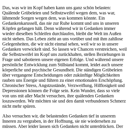
Das, was wir im Kopf haben kann uns ganz schön belasten:
Quälende Grübeleien und Selbstzweifel wegen dem, was war,
lähmende Sorgen wegen dem, was kommen könnte. Ein
Gedankenkarussell, das nie zur Ruhe kommt und uns in unseren
Köpfen gefangen hält. Denn während wir in Gedanken immer
wieder dieselben Schleifen durchlaufen, bleibt die Welt im Außen
nicht stehen. Das Leben zieht an uns vorüber und mit ihm zahllose
Gelegenheiten, die wir nicht einmal sehen, weil wir so in unsere
Gedanken verwickelt sind. So lassen wir Chancen verstreichen, weil
die Selbstzweifel im Kopf uns zurückhalten, stellen Beziehungen in
Frage und sabotieren unsere eigenen Erfolge. Und während unsere
persönliche Entwicklung zum Stillstand kommt, leidet auch unsere
körperliche und psychische Gesundheit. Die ständigen Grübeleien
über vergangene Entscheidungen oder zukünftige Möglichkeiten
rauben uns Energie und führen zu einer emotionalen Erschöpfung.
Chronischer Stress, Angstzustände, Verzweiflung, Hilflosigkeit und
Depressionen können die Folge sein. Kein Wunder, dass so viele
von uns mit aller Macht versuchen, ihre quälenden Gedanken
loszuwerden. Wir möchten sie und den damit verbundenen Schmerz
nicht mehr spüren.
Also versuchen wir, die belastenden Gedanken tief in unserem
Inneren zu vergraben, in der Hoffnung, sie nie wiedersehen zu
müssen. Aber leider lassen sich Gedanken nicht unterdrücken. Der