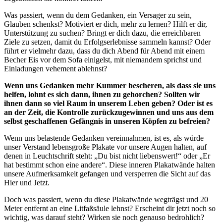
Was passiert, wenn du dem Gedanken, ein Versager zu sein,
Glauben schenkst? Motiviert er dich, mehr zu lernen? Hilft er dir,
Unterstützung zu suchen? Bringt er dich dazu, die erreichbaren
Ziele zu setzen, damit du Erfolgserlebnisse sammeln kannst? Oder
führt er vielmehr dazu, dass du dich Abend für Abend mit einem
Becher Eis vor dem Sofa einigelst, mit niemandem sprichst und
Einladungen vehement ablehnst?
Wenn uns Gedanken mehr Kummer bescheren, als dass sie uns
helfen, lohnt es sich dann, ihnen zu gehorchen? Sollten wir
ihnen dann so viel Raum in unserem Leben geben? Oder ist es
an der Zeit, die Kontrolle zurückzugewinnen und uns aus dem
selbst geschaffenen Gefängnis in unseren Köpfen zu befreien?
Wenn uns belastende Gedanken vereinnahmen, ist es, als würde
unser Verstand lebensgroße Plakate vor unsere Augen halten, auf
denen in Leuchtschrift steht: „Du bist nicht liebenswert!“ oder „Er
hat bestimmt schon eine andere“. Diese inneren Plakatwände halten
unsere Aufmerksamkeit gefangen und versperren die Sicht auf das
Hier und Jetzt.
Doch was passiert, wenn du diese Plakatwände wegträgst und 20
Meter entfernt an eine Litfaßsäule lehnst? Erscheint dir jetzt noch so
wichtig, was darauf steht? Wirken sie noch genauso bedrohlich?