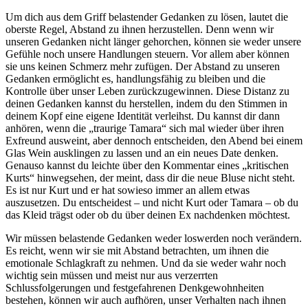
Um dich aus dem Griff belastender Gedanken zu lösen, lautet die
oberste Regel, Abstand zu ihnen herzustellen. Denn wenn wir
unseren Gedanken nicht länger gehorchen, können sie weder unsere
Gefühle noch unsere Handlungen steuern. Vor allem aber können
sie uns keinen Schmerz mehr zufügen. Der Abstand zu unseren
Gedanken ermöglicht es, handlungsfähig zu bleiben und die
Kontrolle über unser Leben zurückzugewinnen. Diese Distanz zu
deinen Gedanken kannst du herstellen, indem du den Stimmen in
deinem Kopf eine eigene Identität verleihst. Du kannst dir dann
anhören, wenn die „traurige Tamara“ sich mal wieder über ihren
Exfreund ausweint, aber dennoch entscheiden, den Abend bei einem
Glas Wein ausklingen zu lassen und an ein neues Date denken.
Genauso kannst du leichte über den Kommentar eines „kritischen
Kurts“ hinwegsehen, der meint, dass dir die neue Bluse nicht steht.
Es ist nur Kurt und er hat sowieso immer an allem etwas
auszusetzen. Du entscheidest – und nicht Kurt oder Tamara – ob du
das Kleid trägst oder ob du über deinen Ex nachdenken möchtest.
Wir müssen belastende Gedanken weder loswerden noch verändern.
Es reicht, wenn wir sie mit Abstand betrachten, um ihnen die
emotionale Schlagkraft zu nehmen. Und da sie weder wahr noch
wichtig sein müssen und meist nur aus verzerrten
Schlussfolgerungen und festgefahrenen Denkgewohnheiten
bestehen, können wir auch aufhören, unser Verhalten nach ihnen