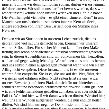
inneren Stimme wir denn nun folgen sollten, dürfen wir erst einmal
tief durchatmen. Wir sollten uns darüber bewusstwerden, dass wir
weder unsere Gefühle noch unsere Gedanken und Gefühle haben.
Die Wahrheit geht viel tiefer – es gibt einen „inneren Kern“ in uns.
Manche von uns betiteln diesen tiefen inneren Kern als Seele,
andere sprechen von ihrem Bewusstsein oder der Stimme ihres
Herzens.
Denken wir an Situationen in unserem Leben zurück, die uns
geprägt und viel mit uns gemacht haben, kommen wir unserem
wahren Selbst näher. Ein solcher Moment kann über den Maßen
freudig und schön oder alternativ unfassbar schmerzhaft gewesen
sein. In diesen Augenblicken sind wir vollkommen klar, herzoffen,
nahbar und gegenwärtig lebendig. Wir nehmen alles um uns herum
und uns selbst in einer ausgeprägten Intensität wahr, wie wir sie im
Alltag nicht verspüren. Diese Instanz in uns ist es, die unserem
wahren Sein entspricht. Sie ist es, die uns auf den Weg führt, den
wir gehen und erfahren sollen. Nicht selten leitet sie uns (wider
unseres Erwarten) auf einen Pfad, der sich für uns hinterher als
schmerzhaft und besonders herausfordernd erweist. Dann glauben
wir, eine Fehlentscheidung getroffen zu haben, was aber nicht der
Fall ist. Wir sind hier, weil wir daran wachsen dürfen. Wir sind hier,
weil uns alte Wunden aufgerissen werden, die nun endlich heilen
dürfen. Wir sind hier, um negative Denkmuster und falsche
Glaubenssätze (über uns selbst) über Bord zu werfen. Wir sind hier,