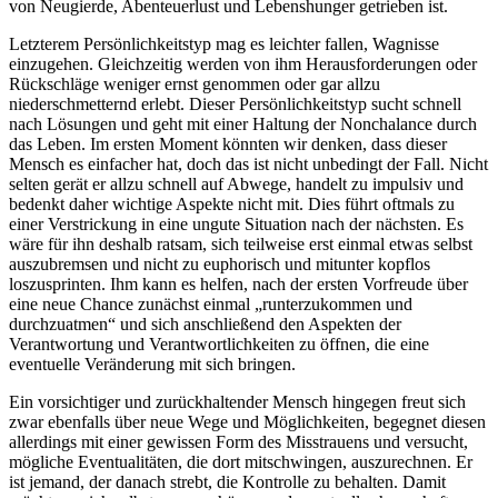
von Neugierde, Abenteuerlust und Lebenshunger getrieben ist.
Letzterem Persönlichkeitstyp mag es leichter fallen, Wagnisse
einzugehen. Gleichzeitig werden von ihm Herausforderungen oder
Rückschläge weniger ernst genommen oder gar allzu
niederschmetternd erlebt. Dieser Persönlichkeitstyp sucht schnell
nach Lösungen und geht mit einer Haltung der Nonchalance durch
das Leben. Im ersten Moment könnten wir denken, dass dieser
Mensch es einfacher hat, doch das ist nicht unbedingt der Fall. Nicht
selten gerät er allzu schnell auf Abwege, handelt zu impulsiv und
bedenkt daher wichtige Aspekte nicht mit. Dies führt oftmals zu
einer Verstrickung in eine ungute Situation nach der nächsten. Es
wäre für ihn deshalb ratsam, sich teilweise erst einmal etwas selbst
auszubremsen und nicht zu euphorisch und mitunter kopflos
loszusprinten. Ihm kann es helfen, nach der ersten Vorfreude über
eine neue Chance zunächst einmal „runterzukommen und
durchzuatmen“ und sich anschließend den Aspekten der
Verantwortung und Verantwortlichkeiten zu öffnen, die eine
eventuelle Veränderung mit sich bringen.
Ein vorsichtiger und zurückhaltender Mensch hingegen freut sich
zwar ebenfalls über neue Wege und Möglichkeiten, begegnet diesen
allerdings mit einer gewissen Form des Misstrauens und versucht,
mögliche Eventualitäten, die dort mitschwingen, auszurechnen. Er
ist jemand, der danach strebt, die Kontrolle zu behalten. Damit