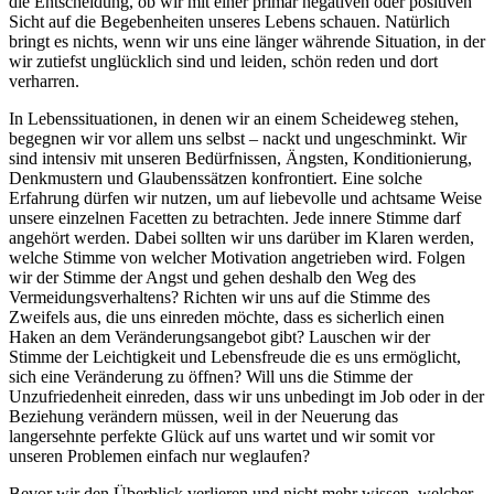
die Entscheidung, ob wir mit einer primär negativen oder positiven
Sicht auf die Begebenheiten unseres Lebens schauen. Natürlich
bringt es nichts, wenn wir uns eine länger währende Situation, in der
wir zutiefst unglücklich sind und leiden, schön reden und dort
verharren.
In Lebenssituationen, in denen wir an einem Scheideweg stehen,
begegnen wir vor allem uns selbst – nackt und ungeschminkt. Wir
sind intensiv mit unseren Bedürfnissen, Ängsten, Konditionierung,
Denkmustern und Glaubenssätzen konfrontiert. Eine solche
Erfahrung dürfen wir nutzen, um auf liebevolle und achtsame Weise
unsere einzelnen Facetten zu betrachten. Jede innere Stimme darf
angehört werden. Dabei sollten wir uns darüber im Klaren werden,
welche Stimme von welcher Motivation angetrieben wird. Folgen
wir der Stimme der Angst und gehen deshalb den Weg des
Vermeidungsverhaltens? Richten wir uns auf die Stimme des
Zweifels aus, die uns einreden möchte, dass es sicherlich einen
Haken an dem Veränderungsangebot gibt? Lauschen wir der
Stimme der Leichtigkeit und Lebensfreude die es uns ermöglicht,
sich eine Veränderung zu öffnen? Will uns die Stimme der
Unzufriedenheit einreden, dass wir uns unbedingt im Job oder in der
Beziehung verändern müssen, weil in der Neuerung das
langersehnte perfekte Glück auf uns wartet und wir somit vor
unseren Problemen einfach nur weglaufen?
Bevor wir den Überblick verlieren und nicht mehr wissen, welcher