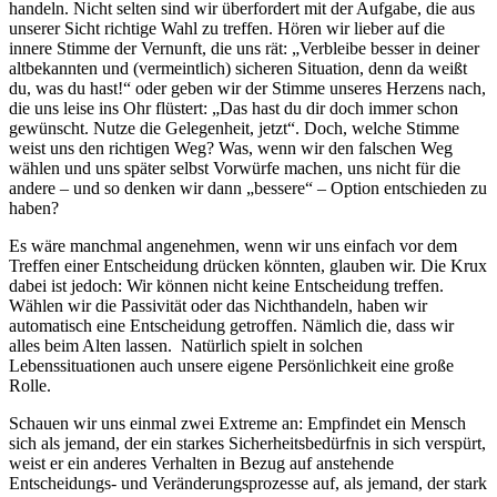
handeln. Nicht selten sind wir überfordert mit der Aufgabe, die aus
unserer Sicht richtige Wahl zu treffen. Hören wir lieber auf die
innere Stimme der Vernunft, die uns rät: „Verbleibe besser in deiner
altbekannten und (vermeintlich) sicheren Situation, denn da weißt
du, was du hast!“ oder geben wir der Stimme unseres Herzens nach,
die uns leise ins Ohr flüstert: „Das hast du dir doch immer schon
gewünscht. Nutze die Gelegenheit, jetzt“. Doch, welche Stimme
weist uns den richtigen Weg? Was, wenn wir den falschen Weg
wählen und uns später selbst Vorwürfe machen, uns nicht für die
andere – und so denken wir dann „bessere“ – Option entschieden zu
haben?
Es wäre manchmal angenehmen, wenn wir uns einfach vor dem
Treffen einer Entscheidung drücken könnten, glauben wir. Die Krux
dabei ist jedoch: Wir können nicht keine Entscheidung treffen.
Wählen wir die Passivität oder das Nichthandeln, haben wir
automatisch eine Entscheidung getroffen. Nämlich die, dass wir
alles beim Alten lassen. Natürlich spielt in solchen
Lebenssituationen auch unsere eigene Persönlichkeit eine große
Rolle.
Schauen wir uns einmal zwei Extreme an: Empfindet ein Mensch
sich als jemand, der ein starkes Sicherheitsbedürfnis in sich verspürt,
weist er ein anderes Verhalten in Bezug auf anstehende
Entscheidungs- und Veränderungsprozesse auf, als jemand, der stark