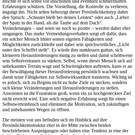
möchte er sich selbst vor unschönen und eventuell schmerzhaften
Erfahrungen schützen. Die Vorstellung, die Kontrolle zu verlieren,
ängstigt ihn. Nicht selten beherzigt dieser Persönlichkeitstyp daher
den Spruch: „Schuster bleib bei deinen Leisten“ oder auch „Lieber
der Spatz in der Hand, als die Taube auf dem Dach“.
Veränderungen – und seien sie noch so positiv – werden daher eher
umgangen. Das starke Vermeidungsverhalten sorgt oft dafür, dass
ein solcher Mensch hinter seinen eigenen Fähigkeiten und
Möglichkeiten zurückbleibt und daher sein sprichwörtliches „Licht
unter den Scheffel stellt“. Es würde ihm stattdessen guttun, sich
kleineren Herausforderungen mutig zu stellen und damit schrittweise
sein Selbstvertrauen zu stärken. Selbst, wenn dieser Mensch sich auf
unbekanntes Terrain wagt und Schwierigkeiten auftreten, kann er an
der Bewältigung dieser Herausforderung persönlich wachsen und
damit seine Fähigkeiten zur Selbstwirksamkeit trainieren. Wichtig ist
es jedoch, sich zu Beginn nicht zu hohe Ziele zu stecken, sondern
sich kleine Veränderungen und Herausforderungen zu stellen.
Ansonsten ist die Frustration groß, wenn ein zu hochgestecktes Ziel
nicht erreicht wird. Eine solch negative Erfahrung sorgt für einen
Selbstwerteinbruch und eliminiert die Motivation, sich zukünftigen
und unbekannten Wegen zu öffnen.
Die meisten von uns befinden sich im Hinblick auf ihre
Persönlichkeitsstruktur eher in der Mitte zwischen beiden
beschriebenen Ausprägungen oder haben eine Tendenz in eine der