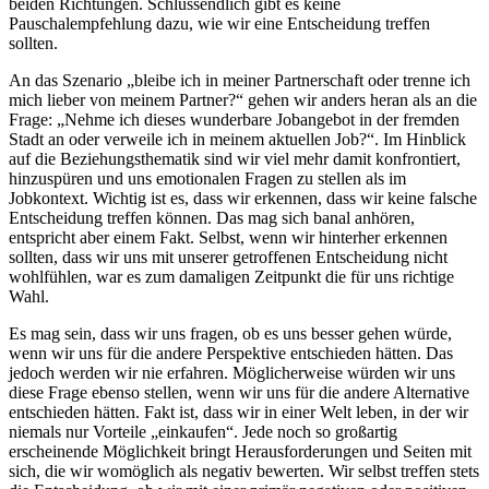
beiden Richtungen. Schlussendlich gibt es keine
Pauschalempfehlung dazu, wie wir eine Entscheidung treffen
sollten.
An das Szenario „bleibe ich in meiner Partnerschaft oder trenne ich
mich lieber von meinem Partner?“ gehen wir anders heran als an die
Frage: „Nehme ich dieses wunderbare Jobangebot in der fremden
Stadt an oder verweile ich in meinem aktuellen Job?“. Im Hinblick
auf die Beziehungsthematik sind wir viel mehr damit konfrontiert,
hinzuspüren und uns emotionalen Fragen zu stellen als im
Jobkontext. Wichtig ist es, dass wir erkennen, dass wir keine falsche
Entscheidung treffen können. Das mag sich banal anhören,
entspricht aber einem Fakt. Selbst, wenn wir hinterher erkennen
sollten, dass wir uns mit unserer getroffenen Entscheidung nicht
wohlfühlen, war es zum damaligen Zeitpunkt die für uns richtige
Wahl.
Es mag sein, dass wir uns fragen, ob es uns besser gehen würde,
wenn wir uns für die andere Perspektive entschieden hätten. Das
jedoch werden wir nie erfahren. Möglicherweise würden wir uns
diese Frage ebenso stellen, wenn wir uns für die andere Alternative
entschieden hätten. Fakt ist, dass wir in einer Welt leben, in der wir
niemals nur Vorteile „einkaufen“. Jede noch so großartig
erscheinende Möglichkeit bringt Herausforderungen und Seiten mit
sich, die wir womöglich als negativ bewerten. Wir selbst treffen stets