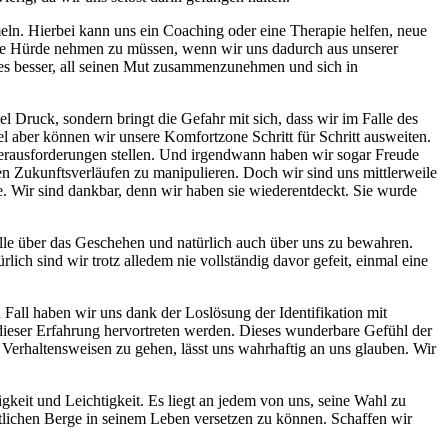
ln. Hierbei kann uns ein Coaching oder eine Therapie helfen, neue
ine Hürde nehmen zu müssen, wenn wir uns dadurch aus unserer
es besser, all seinen Mut zusammenzunehmen und sich in
iel Druck, sondern bringt die Gefahr mit sich, dass wir im Falle des
iel aber können wir unsere Komfortzone Schritt für Schritt ausweiten.
rausforderungen stellen. Und irgendwann haben wir sogar Freude
n Zukunftsverläufen zu manipulieren. Doch wir sind uns mittlerweile
mme. Wir sind dankbar, denn wir haben sie wiederentdeckt. Sie wurde
trolle über das Geschehen und natürlich auch über uns zu bewahren.
ch sind wir trotz alledem nie vollständig davor gefeit, einmal eine
 Fall haben wir uns dank der Loslösung der Identifikation mit
 dieser Erfahrung hervortreten werden. Dieses wunderbare Gefühl der
 Verhaltensweisen zu gehen, lässt uns wahrhaftig an uns glauben. Wir
keit und Leichtigkeit. Es liegt an jedem von uns, seine Wahl zu
örtlichen Berge in seinem Leben versetzen zu können. Schaffen wir