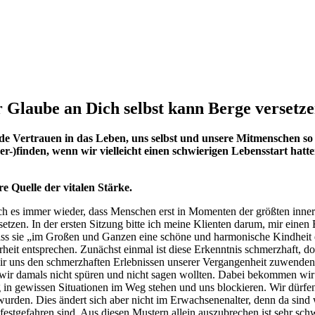
r Glaube an Dich selbst kann Berge versetze
de Vertrauen in das Leben, uns selbst und unsere Mitmenschen so w
er-)finden, wenn wir vielleicht einen schwierigen Lebensstart hatt
e Quelle der vitalen Stärke.
 ich es immer wieder, dass Menschen erst in Momenten der größten inner
etzen. In der ersten Sitzung bitte ich meine Klienten darum, mir einen
dass sie „im Großen und Ganzen eine schöne und harmonische Kindheit 
heit entsprechen. Zunächst einmal ist diese Erkenntnis schmerzhaft, d
ir uns den schmerzhaften Erlebnissen unserer Vergangenheit zuwenden,
wir damals nicht spüren und nicht sagen wollten. Dabei bekommen wir 
 in gewissen Situationen im Weg stehen und uns blockieren. Wir dürfen
urden. Dies ändert sich aber nicht im Erwachsenenalter, denn da sind 
festgefahren sind. Aus diesen Mustern allein auszubrechen ist sehr schw