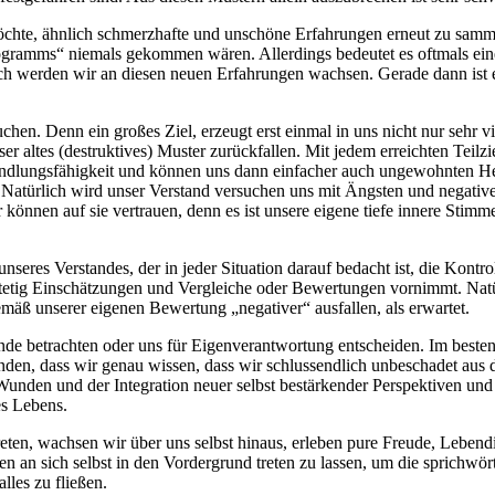
möchte, ähnlich schmerzhafte und unschöne Erfahrungen erneut zu samme
Programms“ niemals gekommen wären. Allerdings bedeutet es oftmals e
h werden wir an diesen neuen Erfahrungen wachsen. Gerade dann ist 
uchen. Denn ein großes Ziel, erzeugt erst einmal in uns nicht nur sehr v
er altes (destruktives) Muster zurückfallen. Mit jedem erreichten Teilz
ndlungsfähigkeit und können uns dann einfacher auch ungewohnten He
Natürlich wird unser Verstand versuchen uns mit Ängsten und negative
ir können auf sie vertrauen, denn es ist unsere eigene tiefe innere Sti
 unseres Verstandes, der in jeder Situation darauf bedacht ist, die Kon
etig Einschätzungen und Vergleiche oder Bewertungen vornimmt. Natürli
mäß unserer eigenen Bewertung „negativer“ ausfallen, als erwartet.
ände betrachten oder uns für Eigenverantwortung entscheiden. Im besten
nden, dass wir genau wissen, dass wir schlussendlich unbeschadet aus
Wunden und der Integration neuer selbst bestärkender Perspektiven und
es Lebens.
en, wachsen wir über uns selbst hinaus, erleben pure Freude, Lebendig
ben an sich selbst in den Vordergrund treten zu lassen, um die sprichw
lles zu fließen.