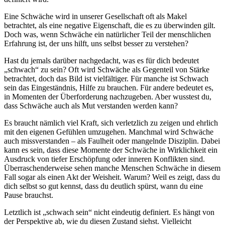
Eine Schwäche wird in unserer Gesellschaft oft als Makel
betrachtet, als eine negative Eigenschaft, die es zu überwinden gilt.
Doch was, wenn Schwäche ein natürlicher Teil der menschlichen
Erfahrung ist, der uns hilft, uns selbst besser zu verstehen?
Hast du jemals darüber nachgedacht, was es für dich bedeutet
„schwach“ zu sein? Oft wird Schwäche als Gegenteil von Stärke
betrachtet, doch das Bild ist vielfältiger. Für manche ist Schwach
sein das Eingeständnis, Hilfe zu brauchen. Für andere bedeutet es,
in Momenten der Überforderung nachzugeben. Aber wusstest du,
dass Schwäche auch als Mut verstanden werden kann?
Es braucht nämlich viel Kraft, sich verletzlich zu zeigen und ehrlich
mit den eigenen Gefühlen umzugehen. Manchmal wird Schwäche
auch missverstanden – als Faulheit oder mangelnde Disziplin. Dabei
kann es sein, dass diese Momente der Schwäche in Wirklichkeit ein
Ausdruck von tiefer Erschöpfung oder inneren Konflikten sind.
Überraschenderweise sehen manche Menschen Schwäche in diesem
Fall sogar als einen Akt der Weisheit. Warum? Weil es zeigt, dass du
dich selbst so gut kennst, dass du deutlich spürst, wann du eine
Pause brauchst.
Letztlich ist „schwach sein“ nicht eindeutig definiert. Es hängt von
der Perspektive ab, wie du diesen Zustand siehst. Vielleicht