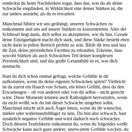
entdeckst du beim Nachdenken sogar, dass das, was du als deine
Schwäche empfindest, in Wirklichkeit eine deiner Stärken ist, die
nur anders aussieht, als du es erwartest.
Manchmal fühlen wir uns gedrängt, unseren Schwächen zu
entkommen und uns auf unsere Stärken zu konzentrieren. Aber der
Schlüssel liegt darin, dich selbst zu akzeptieren, wie du bist. Gerade
deine Einzigartigkeit macht dich stark, und diese Stärke besteht eben
nicht darin in jedem Bereich perfekt zu sein. Bleib dir treu und lass
dir Zeit, deine persönlichen Facetten zu erkunden. Erkenne, dass
sowohl Stärken als auch Schwächen Teil deiner komplexen
Persönlichkeit sind, und das große Gesamtbild ist es, was dich
ausmacht.
Hast du dich schon einmal gefragt, welche Gefühle in dir
aufkommen, wenn du deine eigenen Schwächen spürst? Vielleicht
ist da zuerst ein Hauch von Scham, ein leises Gefühl, dass du den
Erwartungen – ob von anderen oder von dir selbst – nicht gerecht
wirst. Diese Momente können auch Ratlosigkeit hervorrufen, wenn
du nicht weißt, wie du mit dieser Schwäche umgehen sollst.
Manchmal mischt sich auch Ärger hinzu, wenn du dir wünschst,
stärker oder widerstandsfähiger zu sein. Du bist also schwach, hast
zusätzlich negative Gefühle und wirst dadurch noch schwächer.
Doch diesem Teufelskreis entkommst du, wenn du folgendes weißt:
Schwäche kann auch ganz andere, unerwartete Gefühle wecken, du