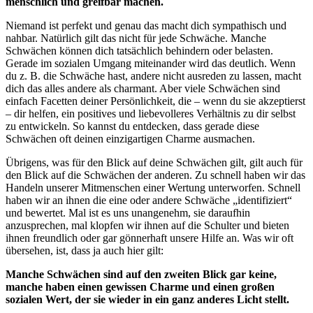
menschlich und greifbar machen.
Niemand ist perfekt und genau das macht dich sympathisch und
nahbar. Natürlich gilt das nicht für jede Schwäche. Manche
Schwächen können dich tatsächlich behindern oder belasten.
Gerade im sozialen Umgang miteinander wird das deutlich. Wenn
du z. B. die Schwäche hast, andere nicht ausreden zu lassen, macht
dich das alles andere als charmant. Aber viele Schwächen sind
einfach Facetten deiner Persönlichkeit, die – wenn du sie akzeptierst
– dir helfen, ein positives und liebevolleres Verhältnis zu dir selbst
zu entwickeln. So kannst du entdecken, dass gerade diese
Schwächen oft deinen einzigartigen Charme ausmachen.
Übrigens, was für den Blick auf deine Schwächen gilt, gilt auch für
den Blick auf die Schwächen der anderen. Zu schnell haben wir das
Handeln unserer Mitmenschen einer Wertung unterworfen. Schnell
haben wir an ihnen die eine oder andere Schwäche „identifiziert“
und bewertet. Mal ist es uns unangenehm, sie daraufhin
anzusprechen, mal klopfen wir ihnen auf die Schulter und bieten
ihnen freundlich oder gar gönnerhaft unsere Hilfe an. Was wir oft
übersehen, ist, dass ja auch hier gilt:
Manche Schwächen sind auf den zweiten Blick gar keine,
manche haben einen gewissen Charme und einen großen
sozialen Wert, der sie wieder in ein ganz anderes Licht stellt.