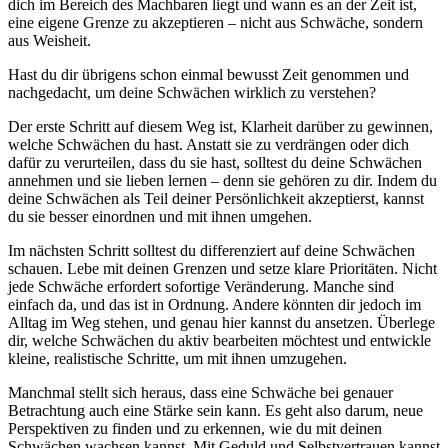
dich im Bereich des Machbaren liegt und wann es an der Zeit ist,
eine eigene Grenze zu akzeptieren – nicht aus Schwäche, sondern
aus Weisheit.
Hast du dir übrigens schon einmal bewusst Zeit genommen und
nachgedacht, um deine Schwächen wirklich zu verstehen?
Der erste Schritt auf diesem Weg ist, Klarheit darüber zu gewinnen,
welche Schwächen du hast. Anstatt sie zu verdrängen oder dich
dafür zu verurteilen, dass du sie hast, solltest du deine Schwächen
annehmen und sie lieben lernen – denn sie gehören zu dir. Indem du
deine Schwächen als Teil deiner Persönlichkeit akzeptierst, kannst
du sie besser einordnen und mit ihnen umgehen.
Im nächsten Schritt solltest du differenziert auf deine Schwächen
schauen. Lebe mit deinen Grenzen und setze klare Prioritäten. Nicht
jede Schwäche erfordert sofortige Veränderung. Manche sind
einfach da, und das ist in Ordnung. Andere könnten dir jedoch im
Alltag im Weg stehen, und genau hier kannst du ansetzen. Überlege
dir, welche Schwächen du aktiv bearbeiten möchtest und entwickle
kleine, realistische Schritte, um mit ihnen umzugehen.
Manchmal stellt sich heraus, dass eine Schwäche bei genauer
Betrachtung auch eine Stärke sein kann. Es geht also darum, neue
Perspektiven zu finden und zu erkennen, wie du mit deinen
Schwächen wachsen kannst. Mit Geduld und Selbstvertrauen kannst