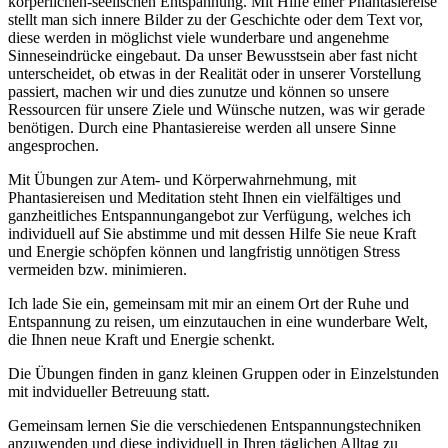
körperlichen-seelischen Entspannung. Mit Hilfe einer Phantasiereise
stellt man sich innere Bilder zu der Geschichte oder dem Text vor,
diese werden in möglichst viele wunderbare und angenehme
Sinneseindrücke eingebaut. Da unser Bewusstsein aber fast nicht
unterscheidet, ob etwas in der Realität oder in unserer Vorstellung
passiert, machen wir und dies zunutze und können so unsere
Ressourcen für unsere Ziele und Wünsche nutzen, was wir gerade
benötigen. Durch eine Phantasiereise werden all unsere Sinne
angesprochen.
Mit Übungen zur Atem- und Körperwahrnehmung, mit
Phantasiereisen und Meditation steht Ihnen ein vielfältiges und
ganzheitliches Entspannungangebot zur Verfügung, welches ich
individuell auf Sie abstimme und mit dessen Hilfe Sie neue Kraft
und Energie schöpfen können und langfristig unnötigen Stress
vermeiden bzw. minimieren.
Ich lade Sie ein, gemeinsam mit mir an einem Ort der Ruhe und
Entspannung zu reisen, um einzutauchen in eine wunderbare Welt,
die Ihnen neue Kraft und Energie schenkt.
Die Übungen finden in ganz kleinen Gruppen oder in Einzelstunden
mit indvidueller Betreuung statt.
Gemeinsam lernen Sie die verschiedenen Entspannungstechniken
anzuwenden und diese individuell in Ihren täglichen Alltag zu